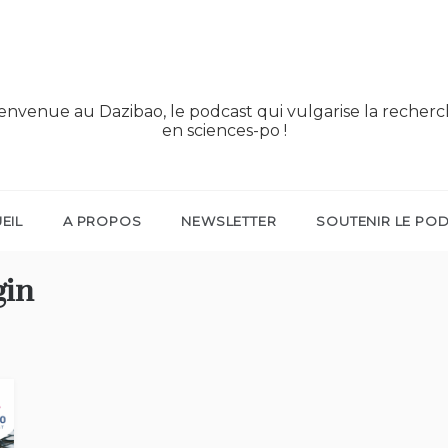
envenue au Dazibao, le podcast qui vulgarise la recher
en sciences-po !
EIL
A PROPOS
NEWSLETTER
SOUTENIR LE PO
in