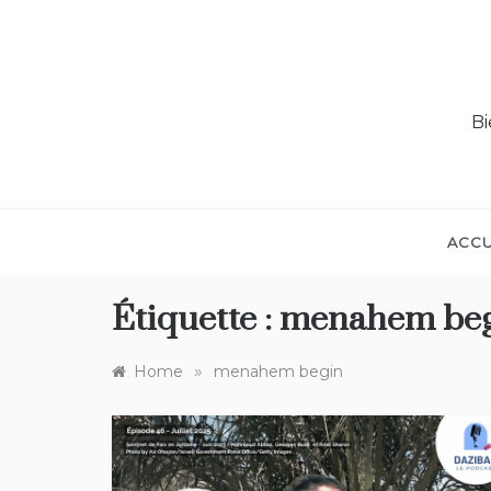
Bi
ACCU
Étiquette :
menahem beg
»
Home
menahem begin