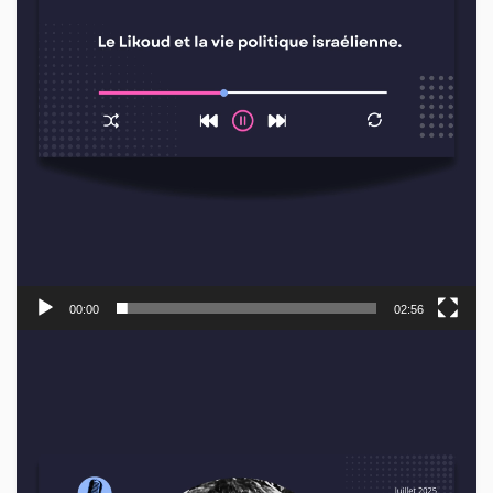
00:00
02:56
Lecteur
vidéo