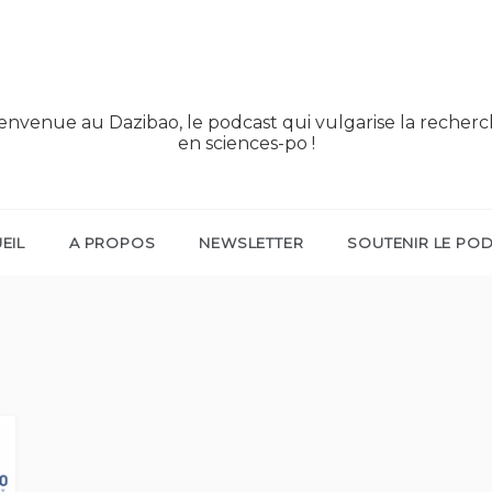
envenue au Dazibao, le podcast qui vulgarise la recher
en sciences-po !
EIL
A PROPOS
NEWSLETTER
SOUTENIR LE PO