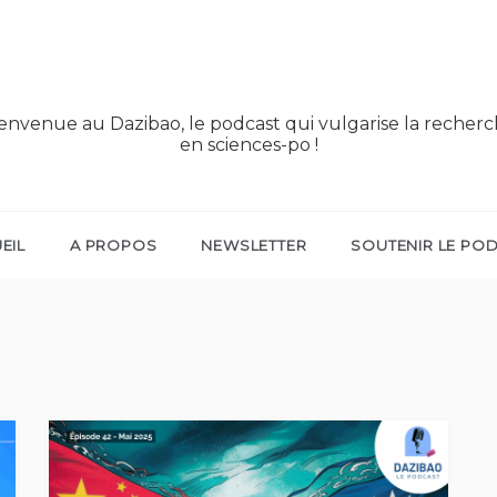
envenue au Dazibao, le podcast qui vulgarise la recher
en sciences-po !
EIL
A PROPOS
NEWSLETTER
SOUTENIR LE PO