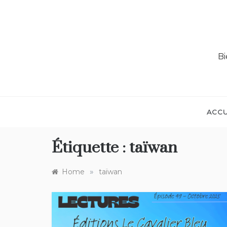
Bi
ACCU
Étiquette :
taïwan
»
Home
taïwan