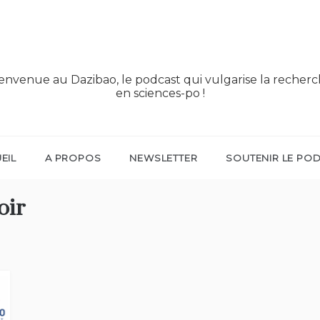
envenue au Dazibao, le podcast qui vulgarise la recher
en sciences-po !
EIL
A PROPOS
NEWSLETTER
SOUTENIR LE PO
oir