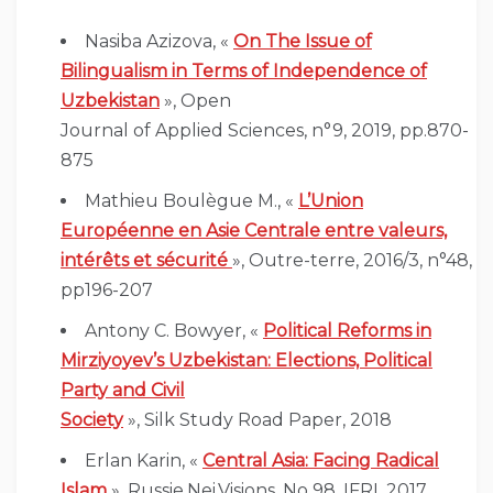
Nasiba Azizova, «
On The Issue of
Bilingualism in Terms of Independence of
Uzbekistan
», Open
Journal of Applied Sciences, n°9, 2019, pp.870-
875
Mathieu Boulègue M., «
L’Union
Européenne en Asie Centrale entre valeurs,
intérêts et sécurité
», Outre-terre, 2016/3, n°48,
pp196-207
Antony C. Bowyer, «
Political Reforms in
Mirziyoyev’s Uzbekistan: Elections, Political
Party and Civil
Society
», Silk Study Road Paper, 2018
Erlan Karin, «
Central Asia: Facing Radical
Islam
», Russie.Nei.Visions, No 98, IFRI, 2017.