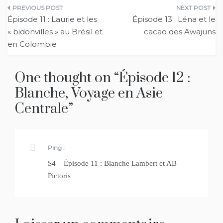
Navigation
Épisode 11 : Laurie et les
Épisode 13 : Léna et le
de
« bidonvilles » au Brésil et
cacao des Awajuns
en Colombie
l’article
One thought on “
Épisode 12 :
Blanche, Voyage en Asie
Centrale
”
Ping :
S4 – Épisode 11 : Blanche Lambert et AB
Pictoris